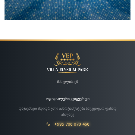
შპს ელისიუმ
ᲝᲤᲘᲪᲘᲐᲚᲣᲠᲘ ᲕᲔᲑᲒᲕᲔᲠᲓᲘ
დაჯავშნეთ მდიდრული აპარტამენტები საუკეთესო ფასად
ახლავე
+995 706 070 466