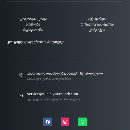
ᲤᲝᲢᲝ-ᲒᲐᲚᲔᲠᲔᲐ
ᲐᲥᲢᲘᲕᲝᲑᲔᲑᲘ
ᲜᲝᲛᲠᲔᲑᲘ
ᲠᲔᲖᲘᲓᲔᲜᲪᲘᲘᲡ ᲨᲔᲫᲔᲜᲐ
ᲠᲔᲡᲢᲝᲠᲐᲜᲘ
ᲙᲝᲜᲢᲐᲥᲢᲘ
ᲙᲝᲜᲤᲘᲓᲔᲜᲪᲘᲐᲚᲣᲠᲝᲑᲘᲡ ᲞᲝᲚᲘᲢᲘᲙᲐ
განთიადის დასახლება, ბათუმი, საქართველო
პარასკევი-კვირა, სადღეღამისო
service@villa-elysiumpark.com
კლიენტთა მომსახურების მხარდაჭერა